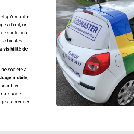
et qu’un autre
ape à l’œil, un
ée sur le côté.
e véhicules
 visibilité de
 de société à
chage mobile
,
issant les
n marquage
mage au premier